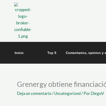
Ir
al
contenido
Inicio
Top 5
Comentarios, opinion y a
Grenergy obtiene financiació
Deja un comentario
/
Uncategorized
/ Por
DiegoV