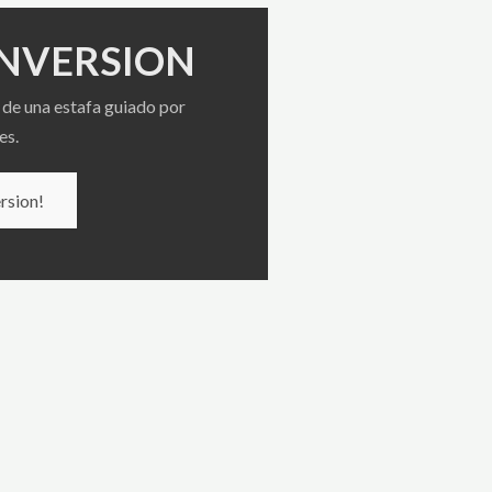
INVERSION
de una estafa guiado por
es.
rsion!