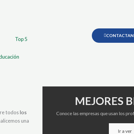
CONTACTAN
Top 5
ducación
MEJORES 
bre todos
los
Conoce las empresas que usan los profe
ealicemos una
Ir a ver