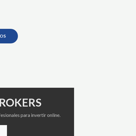
OS
BROKERS
sionales para invertir online.