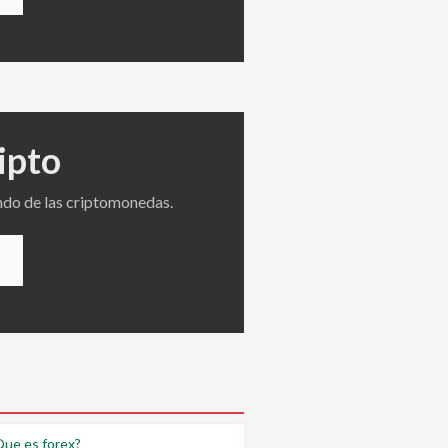
ipto
undo de las criptomonedas.
ue es forex?