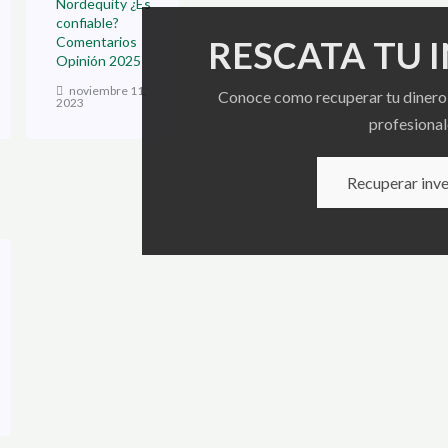
Nordequity ¿Es
confiable?
RESCATA TU 
Comentarios
Opinión 2025
noviembre 11,
Conoce como recuperar tu dinero 
2023
profesional
Recuperar inve