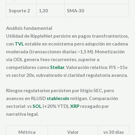
Soporte 2
1,30
SMA-30
Análisis fundamental
Utilidad de RippleNet persiste en pagos transfronterizos,
con
TVL
estable en ecosistema pero adopción en cadena
moderada (transacciones diarias ~1,5 M). Monetización
vía ODL genera fees recurrentes, superior a
competidores como
Stellar
. Valoración relativa: P/S ~15x
vs sector 20x, subvalorado si claridad regulatoria avanza.
Riesgos regulatorios persisten por litigio SEC, pero
avances en RLUSD
stablecoin
mitigan. Comparación
sectorial: vs
SOL
(+20% YTD),
XRP
rezagado por
narrativa legal.
Métrica
Valor
vs 30 días