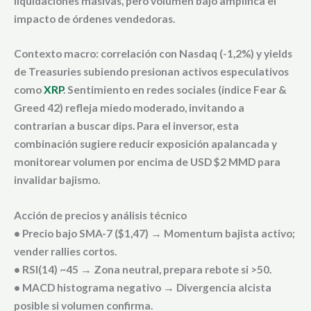
liquidaciones masivas, pero volumen bajo amplifica el
impacto de órdenes vendedoras.
Contexto macro: correlación con Nasdaq (-1,2%) y yields
de Treasuries subiendo presionan activos especulativos
como
XRP
. Sentimiento en redes sociales (índice Fear &
Greed 42) refleja miedo moderado, invitando a
contrarian a buscar dips. Para el inversor, esta
combinación sugiere reducir exposición apalancada y
monitorear volumen por encima de USD $2 MMD para
invalidar bajismo.
Acción de precios y análisis técnico
• Precio bajo SMA-7 ($1,47) → Momentum bajista activo;
vender rallies cortos.
• RSI(14) ~45 → Zona neutral, prepara rebote si >50.
• MACD histograma negativo → Divergencia alcista
posible si volumen confirma.