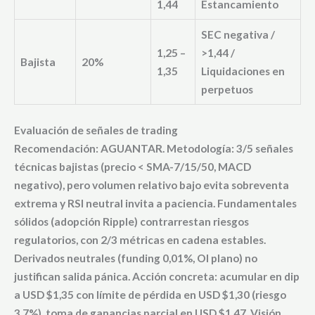
1,44
Estancamiento
SEC negativa /
1,25 –
>1,44 /
Bajista
20%
1,35
Liquidaciones en
perpetuos
Evaluación de señales de trading
Recomendación: AGUANTAR. Metodología: 3/5 señales
técnicas bajistas (precio < SMA-7/15/50, MACD
negativo), pero volumen relativo bajo evita sobreventa
extrema y RSI neutral invita a paciencia. Fundamentales
sólidos (adopción Ripple) contrarrestan riesgos
regulatorios, con 2/3 métricas en cadena estables.
Derivados neutrales (funding 0,01%, OI plano) no
justifican salida pánica. Acción concreta: acumular en dip
a USD $1,35 con límite de pérdida en USD $1,30 (riesgo
3,7%), toma de ganancias parcial en USD $1,47. Visión