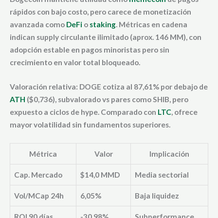
rápidos con bajo costo, pero carece de monetización
avanzada como
DeFi
o
staking
. Métricas en cadena
indican supply circulante ilimitado (aprox. 146 MM), con
adopción estable en pagos minoristas pero sin
crecimiento en valor total bloqueado.
Valoración relativa: DOGE cotiza al 87,61% por debajo de
ATH
($0,736), subvalorado vs pares como SHIB, pero
expuesto a ciclos de hype. Comparado con
LTC
, ofrece
mayor volatilidad sin fundamentos superiores.
Métrica
Valor
Implicación
Cap. Mercado
$14,0 MMD
Media sectorial
Vol/MCap 24h
6,05%
Baja liquidez
ROI 90 días
-30,98%
Subperformance