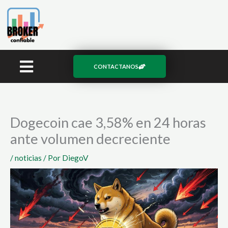
Ir
al
contenido
CONTACTANOS
Dogecoin cae 3,58% en 24 horas
ante volumen decreciente
/
noticias
/ Por
DiegoV