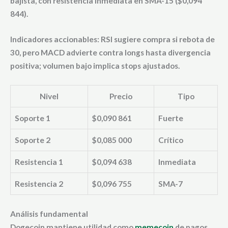
bajista, con resistencia inmediata en SMA-15 ($0,094
844).
Indicadores accionables: RSI sugiere compra si rebota de
30, pero MACD advierte contra longs hasta divergencia
positiva; volumen bajo implica stops ajustados.
Nivel
Precio
Tipo
Soporte 1
$0,090 861
Fuerte
Soporte 2
$0,085 000
Crítico
Resistencia 1
$0,094 638
Inmediata
Resistencia 2
$0,096 755
SMA-7
Análisis fundamental
Dogecoin mantiene utilidad como
memecoin
de pagos