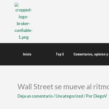
Ir
al
contenido
Inicio
Top 5
Comentarios, opinion y 
Wall Street se mueve al rit
Deja un comentario
/
Uncategorized
/ Por
DiegoV