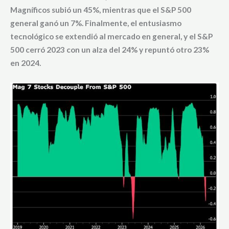
Magníficos subió un 45%,
mientras que el
S&P 500
general ganó un 7%.
Finalmente, el entusiasmo
tecnológico se extendió al mercado en general, y el S&P
500 cerró
2023
con un alza del
24%
y repuntó otro
23%
en
2024
.