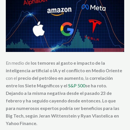
En medio de
los temores al gasto e impacto de la
inteligencia artificial o IA y el conflicto en Medio Oriente
con el
precio del petróleo en aumento
, la
correlación
entre los Siete Magníficos y el
S&P 500
se ha roto.
Dejando a la misma
negativa
desde el pasado 23 de
febrero y ha seguido cayendo desde entonces. Lo que
para numerosos expertos podría ser
beneficios para las
Big Tech
, según
Jeran Wittenstein y Ryan Vlastelica en
Yahoo Finance
.