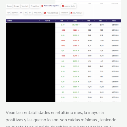
Vean las rentabilidades en el último mes, la mayoría
positivas y las que no lo son, son caídas mínimas , teniendo