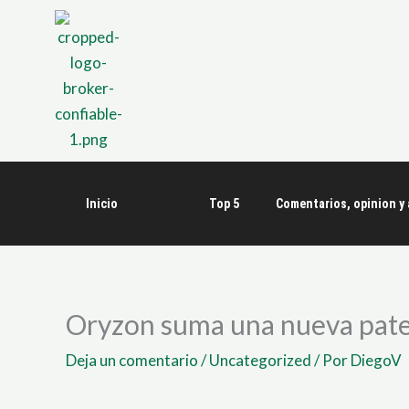
Ir
al
contenido
Inicio
Top 5
Comentarios, opinion y 
Oryzon suma una nueva paten
Deja un comentario
/
Uncategorized
/ Por
DiegoV