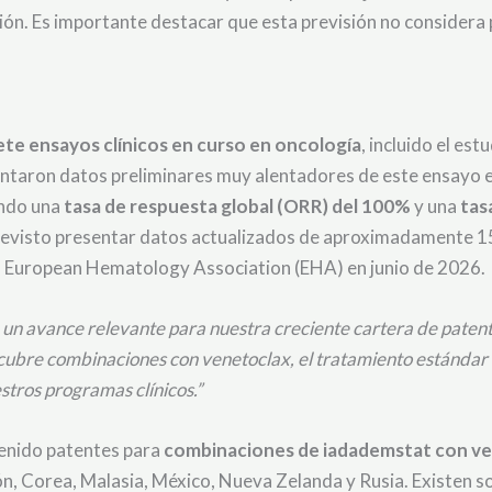
. Es importante destacar que esta previsión no considera p
ete ensayos clínicos en curso en oncología
, incluido el est
entaron datos preliminares muy alentadores de este ensayo e
ando una
tasa de respuesta global (ORR) del 100%
y una
tas
previsto presentar datos actualizados de aproximadamente 1
la European Hematology Association (EHA) en junio de 2026.
 un avance relevante para nuestra creciente cartera de paten
cubre combinaciones con venetoclax, el tratamiento estándar
stros programas clínicos.”
enido patentes para
combinaciones de iadademstat con v
apón, Corea, Malasia, México, Nueva Zelanda y Rusia. Existen s