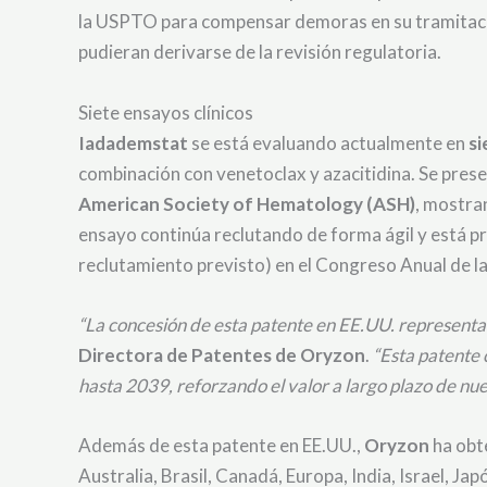
la USPTO para compensar demoras en su tramitación
pudieran derivarse de la revisión regulatoria.
Siete ensayos clínicos
Iadademstat
se está evaluando actualmente en
si
combinación con venetoclax y azacitidina. Se pres
American Society of Hematology (ASH)
, mostr
ensayo continúa reclutando de forma ágil y está 
reclutamiento previsto) en el Congreso Anual de 
“La concesión de esta patente en EE.UU. representa
Directora de Patentes de Oryzon
.
“Esta patente 
hasta 2039, reforzando el valor a largo plazo de nue
Además de esta patente en EE.UU.,
Oryzon
ha obt
Australia, Brasil, Canadá, Europa, India, Israel, J