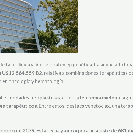
e fase clínica y líder global en epigenética, ha anunciado hoy
e US12,564,559 B2
, relativa a combinaciones terapéuticas d
co en oncología y hematología.
nfermedades neoplásticas
, como la
leucemia mieloide agu
es terapéuticos
. Entre estos, destaca venetoclax, una tera
n
enero de 2039
. Esta fecha ya incorpora un
ajuste de 681 dí