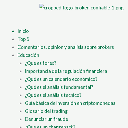
Ir
al
contenido
Inicio
Top 5
Comentarios, opinion y analisis sobre brokers
Educación
¿Que es forex?
Importancia de la regulación financiera
¿Qué es un calendario económico?
¿Qué es el análisis fundamental?
¿Qué es el análisis tecnico?
Guía básica de inversión en criptomonedas
Glosario del trading
Denunciar un fraude
¿Que es un chargeback?