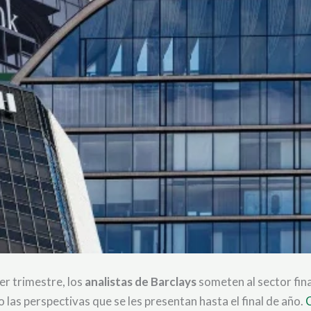
er trimestre, los
analistas de Barclays
someten al sector fina
 las perspectivas que se les presentan hasta el final de año.