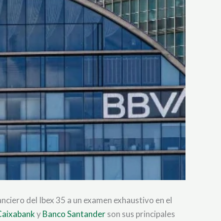
nciero del Ibex 35 a un examen exhaustivo en el
Caixabank
y
Banco Santander
son sus principales