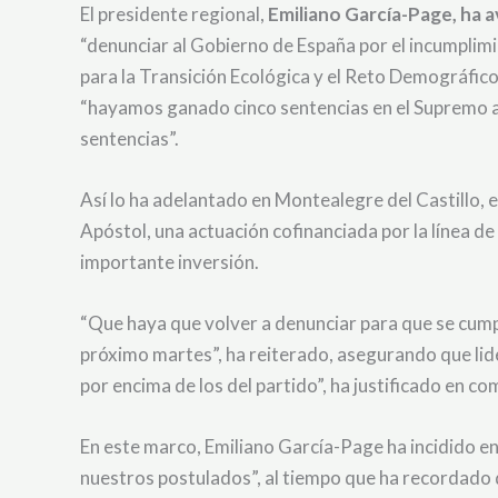
El presidente regional,
Emiliano García-Page, ha 
“denunciar al Gobierno de España por el incumplimie
para la Transición Ecológica y el Reto Demográfico 
“hayamos ganado cinco sentencias en el Supremo a 
sentencias”.
Así lo ha adelantado en Montealegre del Castillo, 
Apóstol, una actuación cofinanciada por la línea 
importante inversión.
“Que haya que volver a denunciar para que se cumpl
próximo martes”, ha reiterado, asegurando que lide
por encima de los del partido”, ha justificado en c
En este marco, Emiliano García-Page ha incidido en
nuestros postulados”, al tiempo que ha recordado 