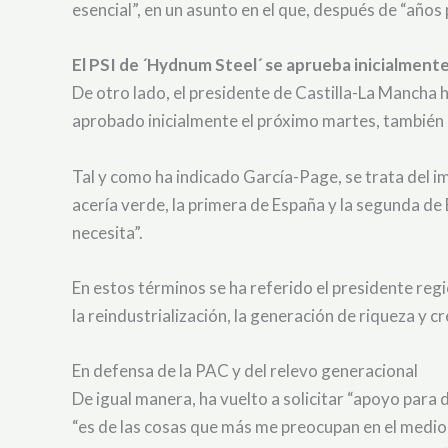
esencial”, en un asunto en el que, después de “año
El PSI de ´Hydnum Steel´ se aprueba inicialmente
De otro lado, el presidente de Castilla-La Mancha 
aprobado inicialmente el próximo martes, también 
Tal y como ha indicado García-Page, se trata del im
acería verde, la primera de España y la segunda de
necesita”.
En estos términos se ha referido el presidente reg
la reindustrialización, la generación de riqueza y
En defensa de la PAC y del relevo generacional
De igual manera, ha vuelto a solicitar “apoyo para
“es de las cosas que más me preocupan en el medio