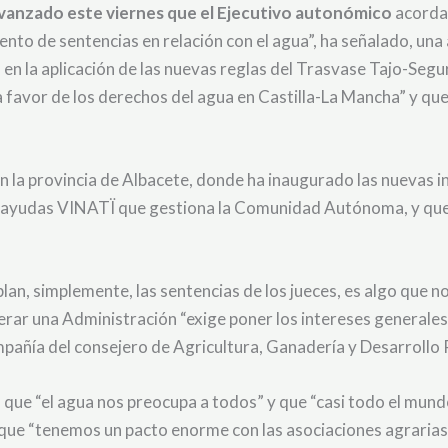
avanzado este viernes que el Ejecutivo autonómico
acordar
nto de sentencias en relación con el agua”, ha señalado, una 
en la aplicación de las nuevas reglas del Trasvase Tajo-Segu
favor de los derechos del agua en Castilla-La Mancha” y que 
en la provincia de Albacete, donde ha inaugurado las nuevas
de ayudas VINATÏ que gestiona la Comunidad Autónoma, y que 
an, simplemente, las sentencias de los jueces, es algo que n
rar una Administración “exige poner los intereses generales 
ompañía del consejero de Agricultura, Ganadería y Desarrollo R
 que “el agua nos preocupa a todos” y que “casi todo el mun
que “tenemos un pacto enorme con las asociaciones agrarias