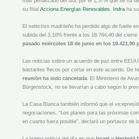
más penalizado del día, por el 1,57% que se ha d
su filial
Acciona Energías Renovables
.
Indra
ha su
El selectivo madrileño ha perdido algo de fuelle e
subida del 3,10% frente a los 18.764,40 del cierr
pasado miércoles 18 de junio en los 19.421,90 
Las noticias sobre un acuerdo de paz entre EEUU e
bastantes flecos por cortar en este acuerdo. De h
reunión ha sido cancelada
. El Ministerio de As
Bürgenstock, no se llevarían a cabo según lo prev
La Casa Blanca también informó que el vicepreside
negociaciones. “Los planes para las próximas conv
en cuanto fuera posible”, declaró un portavoz de l
La buena noticia del día es que
Israel y Hezbolá 