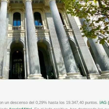
con un descenso del 0,29% hasta los 19.347,40 puntos.
IAG (