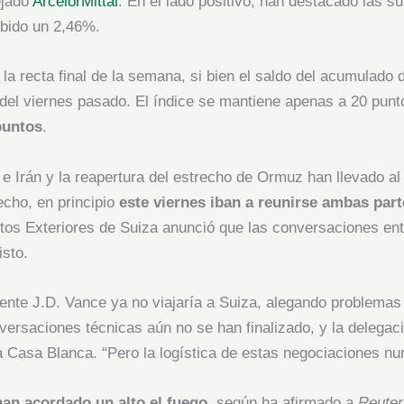
ejado
ArcelorMittal
. En el lado positivo, han destacado las 
bido un 2,46%.
n la recta final de la semana, si bien el saldo del acumulado
e del viernes pasado. El índice se mantiene apenas a 20 pun
puntos
.
 Irán y la reapertura del estrecho de Ormuz han llevado al 
echo, en principio
este viernes iban a reunirse ambas parte
untos Exteriores de Suiza anunció que las conversaciones en
isto.
nte J.D. Vance ya no viajaría a Suiza, alegando problemas l
ersaciones técnicas aún no se han finalizado, y la delegac
a Casa Blanca. “Pero la logística de estas negociaciones nun
han acordado un alto el fuego
, según ha afirmado a
Reute