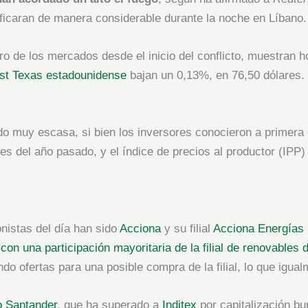
ificaran de manera considerable durante la noche en Líbano
o de los mercados desde el inicio del conflicto, muestran ho
est Texas estadounidense
bajan un 0,13%, en 76,50 dólares.
o muy escasa, si bien los inversores conocieron a primera
s del año pasado, y el índice de precios al productor (IPP)
nistas del día han sido
Acciona
y su filial
Acciona Energías
on una participación mayoritaria de la filial de renovables 
do ofertas para una posible compra de la filial, lo que igua
 Santander
, que ha superado a
Inditex
por capitalización bu