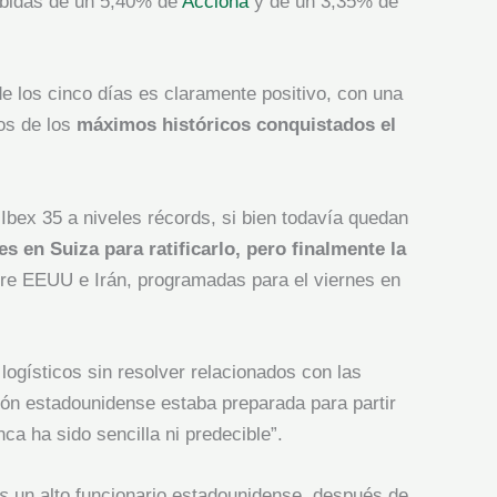
subidas de un 5,40% de
Acciona
y de un 3,35% de
 de los cinco días es claramente positivo, con una
tos de los
máximos históricos conquistados el
Ibex 35 a niveles récords, si bien todavía quedan
s en Suiza para ratificarlo, pero finalmente la
tre EEUU e Irán, programadas para el viernes en
ogísticos sin resolver relacionados con las
ión estadounidense estaba preparada para partir
ca ha sido sencilla ni predecible”.
rs
un alto funcionario estadounidense, después de