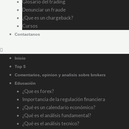
Glosario del trading
Denunciar un fraude
¿Que es un chargeback?
Cursos
Contactanos
Inicio
Top 5
Comentarios, opinion y analisis sobre brokers
Educación
¿Que es forex?
Importancia de la regulación financiera
¿Qué es un calendario económico?
¿Qué es el análisis fundamental?
¿Qué es el análisis tecnico?