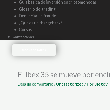
Guía básica de inversión en criptomonedas
Glosario del trading
Denunciar un fraude
¿Que es un chargeback?
Cursos
Contactanos
CONTACTANOS
El Ibex 35 se mueve por encim
Deja un comentario
/
Uncategorized
/ Por
DiegoV