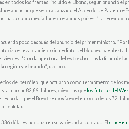
 en todos los frentes, incluido el Líbano, según anunció el pr
ace anunciar que se ha alcanzado el Acuerdo de Paz entre Est
a actuado como mediador entre ambos países. “La ceremonia ofi
l acuerdo poco después del anuncio del primer ministro. “Por 
utorizo el levantamiento inmediato del bloqueo naval estado
l viernes. “
Con la apertura del estrecho tras la firma del ac
 la región y el mundo
”, declaró.
precios del petróleo, que actuaron como termómetro de los mer
hasta marcar 82,89 dólares, mientras que
los futuros del We
ecordar que el Brent se movía en el entorno de los 72 dólares
 normalidad.
.336 dólares por onza en su variedad al contado. El
cruce ent