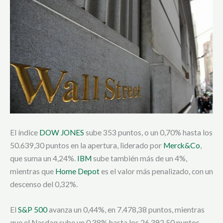
El índice
DOW JONES
sube 353 puntos, o un 0,70% hasta los
50.639,30 puntos en la apertura, liderado por
Merck&Co
,
que suma un 4,24%.
IBM
sube también más de un 4%,
mientras que
Home Depot
es el valor más penalizado, con un
descenso del 0,32%.
El
S&P 500
avanza un 0,44%, en 7.478,38 puntos, mientras
que el Nasdaq sube un 0,38% hasta los 26.392,50 puntos.