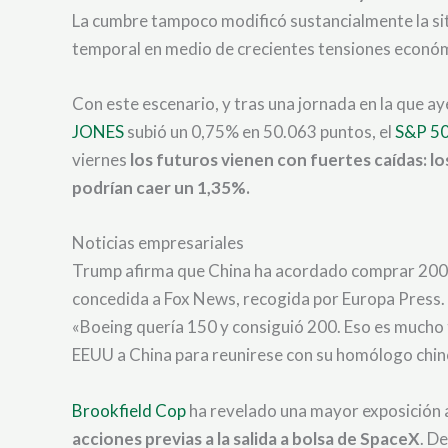
La cumbre tampoco modificó sustancialmente la sit
temporal en medio de crecientes tensiones económ
Con este escenario, y tras una jornada en la que a
JONES
subió un 0,75% en 50.063 puntos, el
S&P 5
viernes
los futuros vienen con fuertes caídas: l
podrían caer un 1,35%.
Noticias empresariales
Trump afirma que China ha acordado comprar 200
concedida a Fox News, recogida por Europa Press. N
«Boeing quería 150 y consiguió 200. Eso es mucho 
EEUU a China para reunirese con su homólogo chino,
Brookfield Cop
ha revelado una mayor exposición a
acciones previas a la salida a bolsa de SpaceX
. D