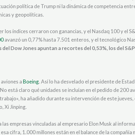
uación política de Trump ni la dinámica de competencia entr
icas y geopolíticas.
yer los índices cerraron con ganancias, y el Nasdaq 100 y el 
00
avanzó un 0,77% hasta 7.501 enteros, y el tecnológico Na
os del Dow Jones apuntan a recortes del 0,53%, los del S&P
 aviones a
Boeing
. Así lo ha desvelado el presidente de Est
o está claro qué unidades se incluían en el pedido de 200 av
trabajo», ha añadido durante su intervención de este jueves
 Xi Jinping.
 las empresas vinculadas al empresario Elon Musk al inform
e esa cifra, 1.000 millones están en el balance de la compañía 