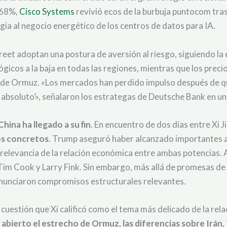
 68%,
Cisco Systems
revivió ecos de la burbuja puntocom tra
gia al negocio energético de los centros de datos para IA.
eet adoptan una postura de aversión al riesgo, siguiendo la e
ógicos a la baja en todas las regiones, mientras que los prec
o de Ormuz. «Los mercados han perdido impulso después de q
 absoluto’», señalaron los estrategas de Deutsche Bank en u
ina ha llegado a su fin
. En encuentro de dos días entre Xi
os concretos
. Trump aseguró haber alcanzado importantes 
a relevancia de la relación económica entre ambas potencias.
m Cook y Larry Fink. Sin embargo, más allá de promesas de
 anunciaron compromisos estructurales relevantes.
, cuestión que Xi calificó como el tema más delicado de la rel
bierto el estrecho de Ormuz, las diferencias sobre Irán, T