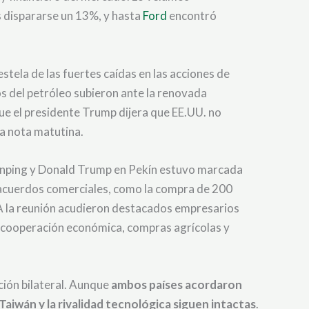
s dispararse un 13%, y hasta
Ford
encontró
stela de las fuertes caídas en las acciones de
ios del petróleo subieron ante la renovada
ue el presidente Trump dijera que EE.UU. no
na nota matutina.
 Jinping y Donald Trump en Pekín estuvo marcada
acuerdos comerciales, como la compra de 200
 A la reunión acudieron destacados empresarios
 cooperación económica, compras agrícolas y
ación bilateral. Aunque
ambos países acordaron
aiwán y la rivalidad tecnológica siguen intactas
.