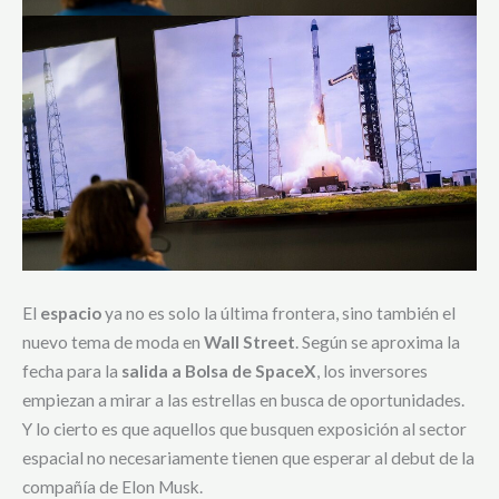
El
espacio
ya no es solo la última frontera, sino también el
nuevo tema de moda en
Wall Street
. Según se aproxima la
fecha para la
salida a Bolsa de SpaceX
, los inversores
empiezan a mirar a las estrellas en busca de oportunidades.
Y lo cierto es que aquellos que busquen exposición al sector
espacial no necesariamente tienen que esperar al debut de la
compañía de Elon Musk.