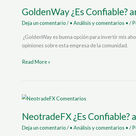
¿Es
GoldenWay ¿Es Confiable? an
Confiable?
analisis
Deja un comentario
/
• Análisis y comentarios •
/ 
y
opinion
¿GoldenWay es buena opción para invertir mis aho
2023
opiniones sobre esta empresa de la comunidad.
Read More »
NeotradeFX
¿Es
NeotradeFX ¿Es Confiable? a
Confiable?
analisis
Deja un comentario
/
• Análisis y comentarios •
/ 
y