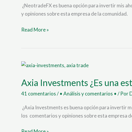
opinion
¿NeotradeFX es buena opción para invertir mis ah
2025
y opiniones sobre esta empresa de la comunidad.
Read More »
Axia
Investments
Axia Investments ¿Es una est
¿Es
una
41 comentarios
/
• Análisis y comentarios •
/ Por
estafa?
analisis
¿Axia Investments es buena opción para invertir m
y
los comentarios y opiniones sobre esta empresa d
opinion
2025
Read More »