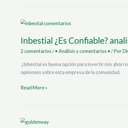
Inbestial
¿Es
Inbestial ¿Es Confiable? anal
Confiable?
analisis
2 comentarios
/
• Análisis y comentarios •
/ Por
Di
y
opinion
¿Inbestial es buena opción para invertir mis ahorr
2023
opiniones sobre esta empresa de la comunidad.
Read More »
GoldenWay