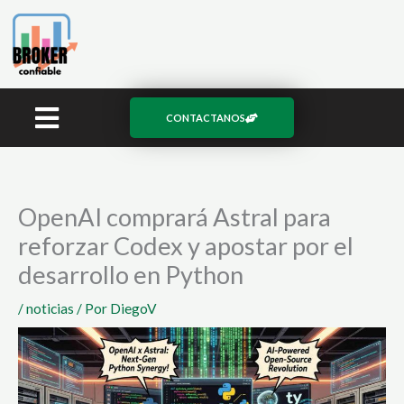
Ir
al
contenido
CONTACTANOS
OpenAI comprará Astral para
reforzar Codex y apostar por el
desarrollo en Python
/
noticias
/ Por
DiegoV