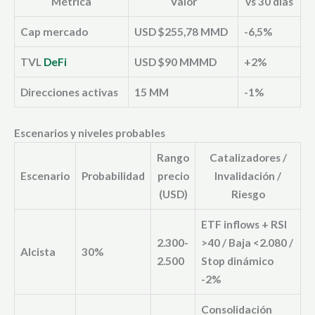
Métrica
Valor
vs 30 días
Cap mercado
USD $255,78 MMD
-6,5%
TVL
DeFi
USD $90 MMMD
+2%
Direcciones activas
15 MM
-1%
Escenarios y niveles probables
Rango
Catalizadores /
Escenario
Probabilidad
precio
Invalidación /
(USD)
Riesgo
ETF inflows + RSI
2.300-
>40 / Baja <2.080 /
Alcista
30%
2.500
Stop dinámico
-2%
Consolidación