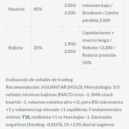
2.050-
volumen bajo /
Neutral
45%
2.200
Breakout / Límite
pérdida 2.000
Liquidaciones +
macro riesgo /
1.900-
Bajista
25%
Rebote >2.200 /
2.050
Reducir posición
50%
Evaluación de señales de trading
Recomendación: AGUANTAR (HOLD). Metodología: 3/5
señales técnicas bajistas (MACD cross -1, SMA stack
bearish -1, volumen relativo alto +1), pero RSI sobreventa
+1 y volumen/cap elevado +1 equilibran. Fundamentales
mixtos:
TVL
resiliente +1 vs fees bajos -1. Derivados
negativos (funding -0,015%, OI +12% diario) sugieren