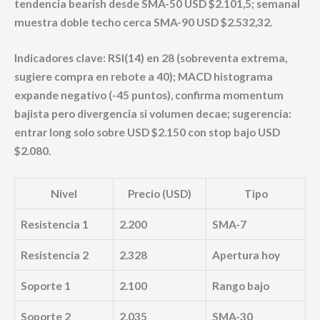
tendencia bearish desde SMA-50 USD $2.101,5; semanal
muestra doble techo cerca SMA-90 USD $2.532,32.
Indicadores clave: RSI(14) en 28 (sobreventa extrema,
sugiere compra en rebote a 40); MACD histograma
expande negativo (-45 puntos), confirma momentum
bajista pero divergencia si volumen decae; sugerencia:
entrar long solo sobre USD $2.150 con stop bajo USD
$2.080.
Nivel
Precio (USD)
Tipo
Resistencia 1
2.200
SMA-7
Resistencia 2
2.328
Apertura hoy
Soporte 1
2.100
Rango bajo
Soporte 2
2.035
SMA-30