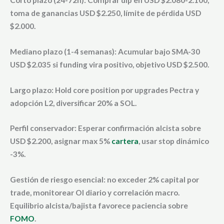
Corto plazo (24-72h):
Comprar dip en USD $2.080-2.100,
toma de ganancias USD $2.250, límite de pérdida USD
$2.000.
Mediano plazo (1-4 semanas):
Acumular bajo SMA-30
USD $2.035 si funding vira positivo, objetivo USD $2.500.
Largo plazo:
Hold core position por upgrades Pectra y
adopción L2, diversificar 20% a SOL.
Perfil conservador:
Esperar confirmación alcista sobre
USD $2.200, asignar max 5%
cartera
, usar stop dinámico
-3%.
Gestión de riesgo esencial: no exceder 2% capital por
trade, monitorear OI diario y correlación macro.
Equilibrio alcista/bajista favorece paciencia sobre
FOMO
.