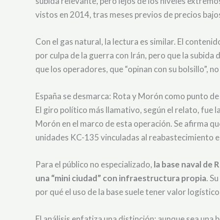
subida relevante, pero lejos de los niveles extremo
vistos en 2014, tras meses previos de precios bajo
Con el gas natural, la lectura es similar. El conte
por culpa de la guerra con Irán, pero que la subida d
que los operadores, que “opinan con su bolsillo”, 
España se desmarca: Rota y Morón como punto de 
El giro político más llamativo, según el relato, fu
Morón en el marco de esta operación. Se afirma que,
unidades KC-135 vinculadas al reabastecimiento e
Para el público no especializado,
la base naval de
una “mini ciudad” con infraestructura propia
. S
por qué el uso de la base suele tener valor logísti
El análisis enfatiza una distinción: aunque sea una