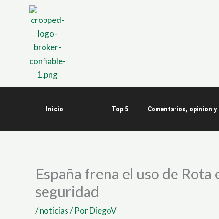
Ir
al
contenido
Inicio
Top 5
Comentarios, opinion y 
España frena el uso de Rota 
seguridad
/
noticias
/ Por
DiegoV