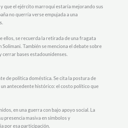
 que el ejército marroquí estaría mejorando sus
spaña no querría verse empujada a una
s.
 ellos, se recuerda la retirada de una fragata
en Solimani. También se menciona el debate sobre
 y cerrar bases estadounidenses.
e de política doméstica. Se cita la postura de
n un antecedente histórico: el costo político que
nidos, en una guerra con bajo apoyo social. La
 su presencia masiva en símbolos y
a por esa participación.