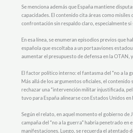
Se menciona además que España mantiene disputas 
capacidades. El contenido cita áreas como misiles 
confrontación sin respaldo claro, especialmente si
En esa línea, se enumeran episodios previos que hab
española que escoltaba a un portaaviones estadouni
aumentar el presupuesto de defensa en la OTAN, y d
El factor político interno: el fantasma del “no a la 
Más allá de los argumentos oficiales, el contenido 
rechazar una “intervención militar injustificada, pe
tuvo para España alinearse con Estados Unidos en l
Según el relato, en aquel momento el gobierno de Jo
campaña del “no a la guerra” habría penetrado en el
manifestaciones. Luego, se recuerda el atentado d