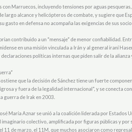
con Marruecos, incluyendo tensiones por aguas pesqueras, y
de largo alcance y helicópteros de combate, y sugiere que E
 su gasto en defensa no acompaña las exigencias de sus socio
rían contribuido a un “mensaje” de menor confiabilidad. Entre
dense en una misión vinculada a Irán y al general iraní Has
eclaraciones políticas internas que piden salir de la alianza
guerra”
sostiene que la decisión de Sánchez tiene un fuerte component
ligrosa y fuera de la legalidad internacional”, y se conecta co
a guerra de Irak en 2003.
sé María Aznar se unió a la coalición liderada por Estados U
 imaginario colectivo, amplificada por figuras públicas y por
el 11 de marzo, el 11M, que muchos asociaron como represali