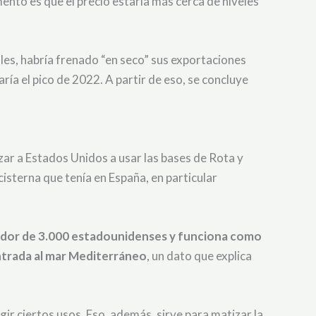
mento es que el precio estaría más cerca de niveles
ales, habría frenado “en seco” sus exportaciones
aría el pico de 2022. A partir de eso, se concluye
izar a Estados Unidos a usar las bases de Rota y
isterna que tenía en España, en particular
ededor de 3.000 estadounidenses y funciona como
ntrada al mar Mediterráneo
, un dato que explica
ir ciertos usos. Eso, además, sirve para matizar la