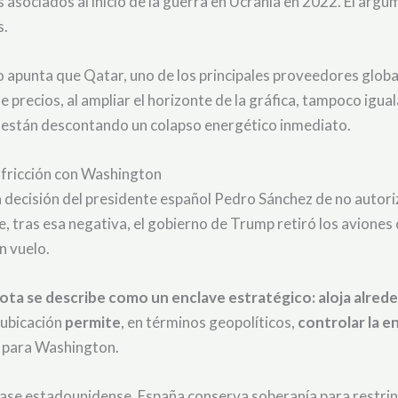
s asociados al inicio de la guerra en Ucrania en 2022. El argu
s.
nido apunta que Qatar, uno de los principales proveedores glob
e precios, al ampliar el horizonte de la gráfica, tampoco igual
no están descontando un colapso energético inmediato.
fricción con Washington
e la decisión del presidente español Pedro Sánchez de no autor
 tras esa negativa, el gobierno de Trump retiró los aviones c
n vuelo.
 Rota se describe como un enclave estratégico: aloja alr
u ubicación
permite
, en términos geopolíticos,
controlar la e
co para Washington.
 base estadounidense, España conserva soberanía para restring