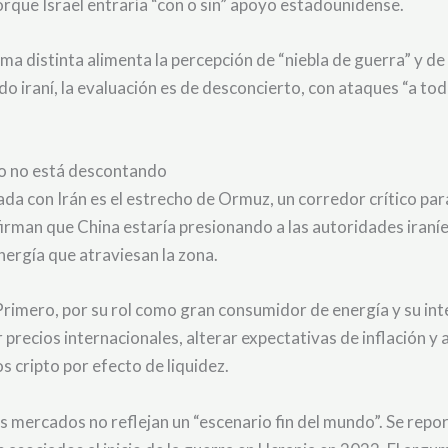
rque Israel entraría “con o sin” apoyo estadounidense.
 distinta alimenta la percepción de “niebla de guerra” y de u
 iraní, la evaluación es de desconcierto, con ataques “a todos
do no está descontando
da con Irán es el estrecho de Ormuz, un corredor crítico para
irman que China estaría presionando a las autoridades iraníe
ergía que atraviesan la zona.
Primero, por su rol como gran consumidor de energía y su int
recios internacionales, alterar expectativas de inflación y a
s cripto por efecto de liquidez.
los mercados no reflejan un “escenario fin del mundo”. Se repo