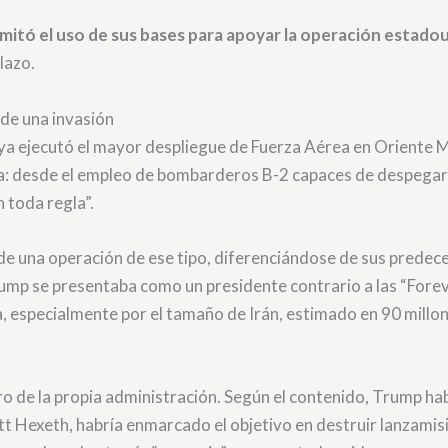
imitó el uso de sus bases para apoyar la operación estado
lazo.
 de una invasión
ya ejecutó el mayor despliegue de Fuerza Aérea en Oriente Me
da: desde el empleo de bombarderos B-2 capaces de despegar
 toda regla”.
de una operación de ese tipo, diferenciándose de sus predeces
ump se presentaba como un presidente contrario a las “Foreve
 especialmente por el tamaño de Irán, estimado en 90 millone
o de la propia administración. Según el contenido, Trump ha
t Hexeth, habría enmarcado el objetivo en destruir lanzamisil