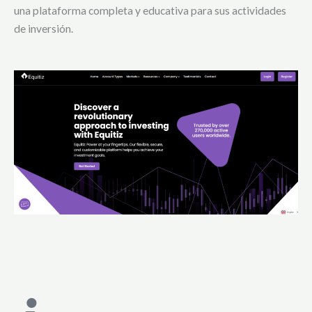
una plataforma completa y educativa para sus actividades
de inversión.