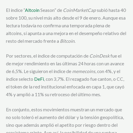
El índice “
Altcoin
Season” de
CoinMarketCap
subió hasta 40
sobre 100, su nivel más alto desde el 9 de enero. Aunque esa
lectura todavía no confirma una temporada plena de
altcoins, sí apunta a una mejora en el desempeño relativo del
resto del mercado frente a
Bitcoin
.
Por sectores, el índice de computación de
CoinDesk
fue el
de mejor rendimiento en las últimas 24 horas con un avance
de 6,5%. Le siguieron el índice de
memecoins
, con 4%, y el
índice selecto
DeFi
, con 3,7%. El rezagado fue canton, o CC,
el token de la red institucional enfocada en capa 1, que cayó
4% y amplió a 11% su retroceso del último mes.
En conjunto, estos movimientos muestran un mercado que
no solo toleró el aumento del dólar y la tensión geopolítica,
sino que además amplió el apetito por riesgo dentro del
ecosistema cripto. Aun así, la posibilidad de una ruptura