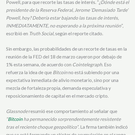
Powell, para que recorte las tasas de interés. “
¿Dónde está el
presidente de la Reserva Federal, Jerome ‘Demasiado Tarde’
Powell, hoy? Debería estar bajando las tasas de interés,
INMEDIATAMENTE, no esperando a la próxima reunión
”,
escribió en
Truth Social
, según el reporte citado.
Sin embargo, las probabilidades de un recorte de tasas en la
reunión de la FED del 18 de marzo cayeron por debajo de
1% esta semana, de acuerdo con
Cointelegraph
. Eso
refuerza la idea de que
Bitcoin
no está subiendo por una
expectativa inmediata de alivio monetario, sino por una
mezcla de fortaleza propia, demanda especulativa y
reposicionamiento de capital en el mercado cripto.
Glassnode
resumió ese comportamiento al señalar que
“
Bitcoin
ha permanecido sorprendentemente resistente
tras el reciente choque geopolítico”
. La firma también indicó
que se está formando un clúster de acumulación en el rango