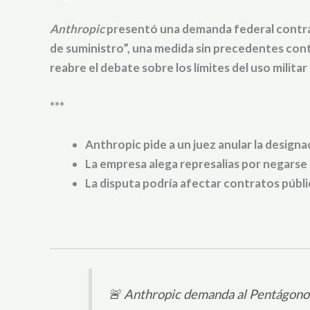
Anthropic
presentó una demanda federal contra 
de suministro”, una medida sin precedentes con
reabre el debate sobre los límites del uso militar d
***
Anthropic pide a un juez anular la design
La empresa alega represalias por negarse 
La disputa podría afectar contratos públ
🚨 Anthropic demanda al Pentágono