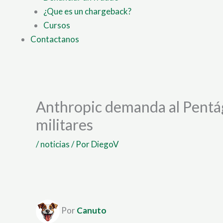
¿Que es un chargeback?
Cursos
Contactanos
Anthropic demanda al Pentág
militares
/
noticias
/ Por
DiegoV
Por
Canuto