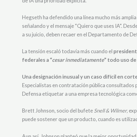
de IA una prioridad explícita.
Hegseth ha defendido una línea mucho más amplia p
señalando y el mensaje “Quiero que uses IA”. Desde
a su juicio, deben recaer en el Departamento de De
La tensión escaló todavía más cuando el
president
federales a “
cesar inmediatamente
” todo uso de
Una designación inusual y un caso difícil en cort
Especialistas en contratación pública consultados
Defensa etiquetar a una empresa tecnológica como
Brett Johnson, socio del bufete
Snell & Wilmer,
exp
puede sostener que un producto, cuando es utilizad
Aun así, Johnson planteó que la mejor oportunidad