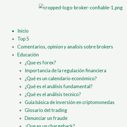
Ir
al
contenido
Inicio
Top 5
Comentarios, opinion y analisis sobre brokers
Educación
¿Que es forex?
Importancia de la regulación financiera
¿Qué es un calendario económico?
¿Qué es el análisis fundamental?
¿Qué es el análisis tecnico?
Guía básica de inversión en criptomonedas
Glosario del trading
Denunciar un fraude
¿Que es un chargeback?