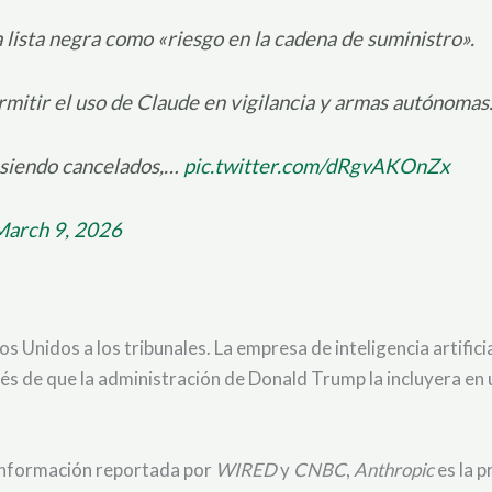
 lista negra como «riesgo en la cadena de suministro».
rmitir el uso de Claude en vigilancia y armas autónomas
 siendo cancelados,…
pic.twitter.com/dRgvAKOnZx
arch 9, 2026
s Unidos a los tribunales. La empresa de inteligencia artific
de que la administración de Donald Trump la incluyera en una
 información reportada por
WIRED
y
CNBC
,
Anthropic
es la 