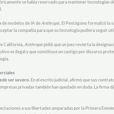
tóricamente se había reservado para mantener tecnologías de
l.
lia de modelos de IA de
Anthropic
. El Pentágono formalizó la 
ceptar la compañía para que su tecnología pudiera seguir util
e California,
Anthropic
pidió que un juez revierta la designac
utivo es ilegal y que constituye un castigo por discurso prot
ogía.
erciales
ede ser severo.
En el escrito judicial, afirmó que sus contra
empresas privadas también han quedado en duda. La firma dij
ctaciones a sus libertades amparadas por la Primera Enmiend