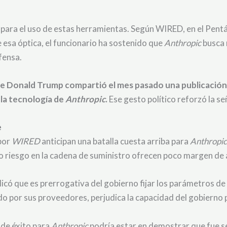
ara el uso de estas herramientas. Según WIRED, en el Pentá
 esa óptica, el funcionario ha sostenido que
Anthropic
busca 
fensa.
e Donald Trump compartió el mes pasado una publicación e
 la tecnología de
Anthropic
.
Ese gesto político reforzó la se
e
 por
WIRED
anticipan una batalla cuesta arriba para
Anthropic
 riesgo en la cadena de suministro ofrecen poco margen de 
licó que es prerrogativa del gobierno fijar los parámetros d
o por sus proveedores, perjudica la capacidad del gobierno p
 de éxito para
Anthropic
podría estar en demostrar que fue se