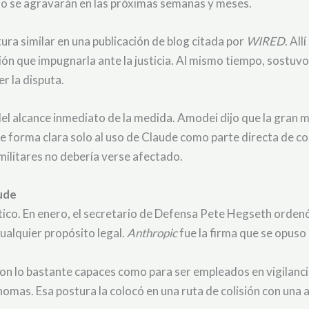
solo se agravarán en las próximas semanas y meses.
ura similar en una publicación de blog citada por
WIRED
. Al
pción que impugnarla ante la justicia. Al mismo tiempo, sostu
r la disputa.
el alcance inmediato de la medida. Amodei dijo que la gran m
e forma clara solo al uso de Claude como parte directa de cont
militares no debería verse afectado.
aude
 ético. En enero, el secretario de Defensa Pete Hegseth orden
ualquier propósito legal.
Anthropic
fue la firma que se opuso
son lo bastante capaces como para ser empleados en vigilan
s. Esa postura la colocó en una ruta de colisión con una ad